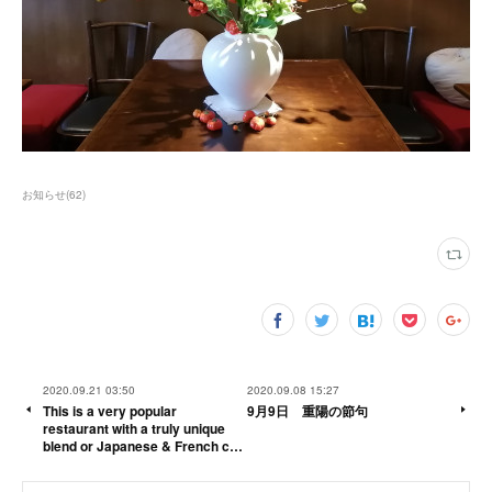
お知らせ
(
62
)
2020.09.21 03:50
2020.09.08 15:27
This is a very popular
9月9日 重陽の節句
restaurant with a truly unique
blend or Japanese & French c…