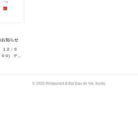
のお知らせ
 １２：０
：００) デ…
© 2020 Restaurant & Bar Eau de Vie, Kyoto.