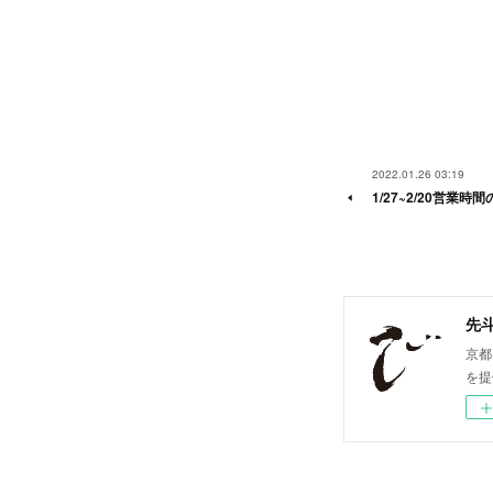
2022.01.26 03:19
1/27~2/20営業
先斗
京都
を提