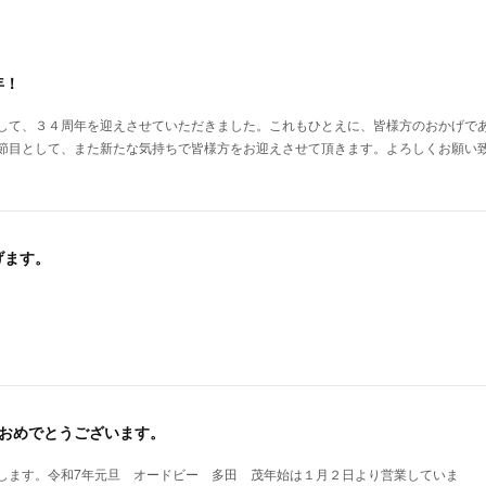
年！
して、３４周年を迎えさせていただきました。これもひとえに、皆様方のおかげで
節目として、また新たな気持ちで皆様方をお迎えさせて頂きます。よろしくお願い
げます。
。
しておめでとうございます。
します。令和7年元旦 オードビー 多田 茂年始は１月２日より営業していま